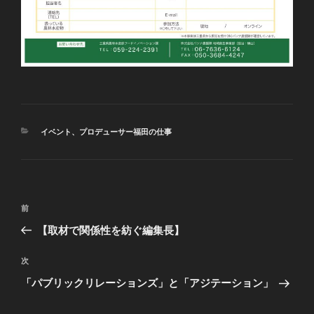
カ
イベント
、
プロデューサー福田の仕事
テ
ゴ
リ
ー
投
前
前
稿
の
【取材で関係性を紡ぐ編集長】
ナ
投
ビ
稿
次
次
ゲ
の
「パブリックリレーションズ」と「アジテーション」
投
ー
稿