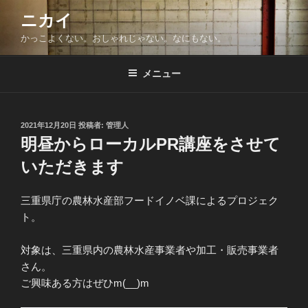
コ
ニカイ
ン
かっこよくない。おしゃれじゃない。なにもない。
テ
ン
ツ
メニュー
へ
ス
キ
投
2021年12月20日
投稿者:
管理人
稿
ッ
明昼からローカルPR講座をさせて
日:
プ
いただきます
三重県庁の農林水産部フードイノベ課によるプロジェク
ト。
対象は、三重県内の農林水産事業者や加工・販売事業者
さん。
ご興味ある方はぜひm(__)m