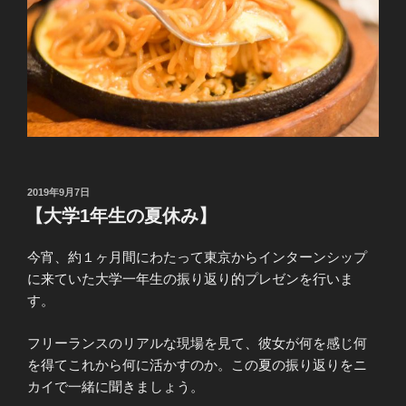
投
2019年9月7日
稿
【大学1年生の夏休み】
日:
今宵、約１ヶ月間にわたって東京からインターンシップ
に来ていた大学一年生の振り返り的プレゼンを行いま
す。
フリーランスのリアルな現場を見て、彼女が何を感じ何
を得てこれから何に活かすのか。この夏の振り返りをニ
カイで一緒に聞きましょう。