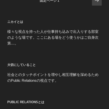
次
固定ページ
1
の
稿
ペ
ナ
ー
ビ
ニカイとは
ジ
ゲ
様々な視点を持った人が仕事持ち込みで出入りする部室
ー
のような場です。ここにある場をどう使うかはご自身次
シ
第…。
ョ
ン
大切にしていること
社会とのタッチポイントを増やし相互理解を深めるため
のPublic Relationsの視点です。
PUBLIC RELATIONSとは