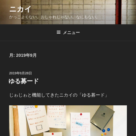
コ
ニカイ
ン
かっこよくない。おしゃれじゃない。なにもない。
テ
ン
ツ
メニュー
へ
ス
キ
月:
2019年9月
ッ
プ
投
2019年9月28日
稿
ゆる募ード
日:
じゎじゎと機能してきたニカイの「ゆる募ード」