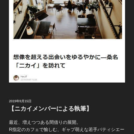
投
2019年9月15日
稿
【ニカイメンバーによる執筆】
日:
最近、増えつつある間借りの展開。
R指定のカフェで愉しむ、ギャプ萌えな若手パティシエー