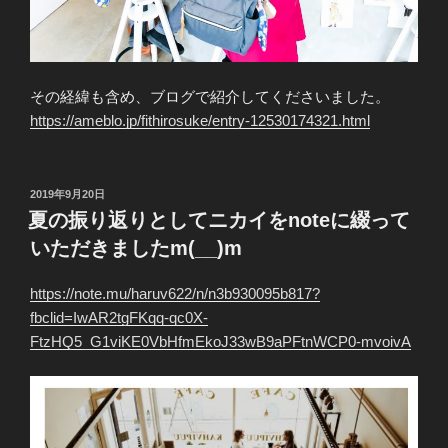
その経緯も含め、ブログで紹介してくださいました。
https://ameblo.jp/fithirosuke/entry-12530174321.html
投
2019年9月20日
稿
夏の振り返りとしてニカイをnoteに綴って
日:
いただきましたm(__)m
https://note.mu/haruv622/n/n3b930095b817?
fbclid=IwAR2tgFKqq-qc0X-
FtzHQ5_G1viKE0VbHfmEkoJ33wB9aPFtnWCP0-mvoivA