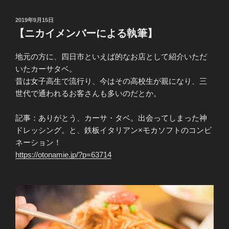
投
2019年9月15日
稿
【ニカイメンバーによる執筆】
日:
地元の方に、四日市といえば的なお店として紹介いただ
いたカーサタベ。
昔は女子高生で流行り、今はその高校生が親になり、三
世代で通われるお客さんも多いのだとか。
記事：ありがとう、カーサ・タベ。出会ってしまった神
ドレッシング。と、鉄板イタリアン×モカソフトのコンビ
ネーション！
https://otonamie.jp/?p=63714