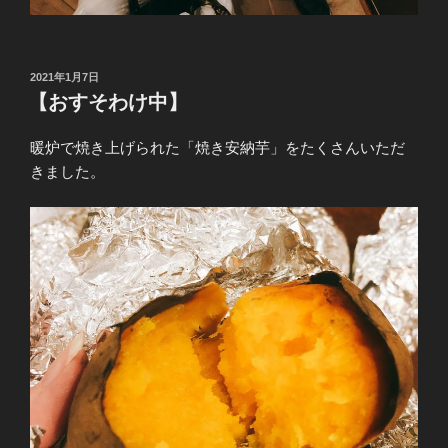
投
2021年1月7日
稿
【おすそわけ中】
日:
暖炉で焼き上げられた「焼き安納芋」をたくさんいただ
きました。