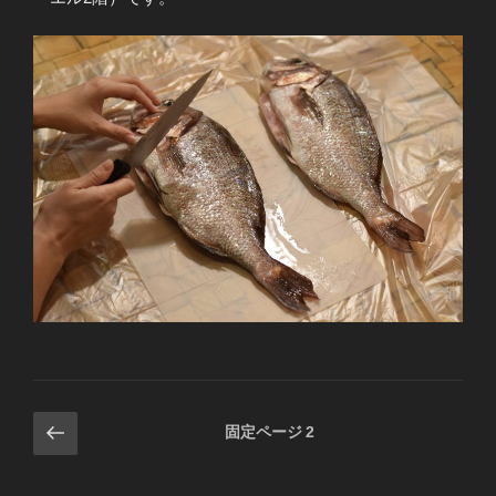
投
前
固定ページ
2
の
稿
ペ
ナ