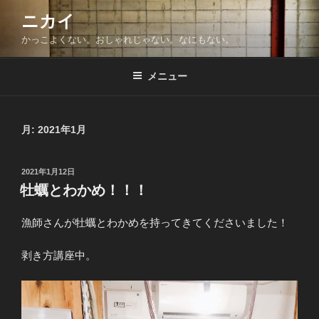
コ
ニカイ
ン
かっこよくない。おしゃれじゃない。なにもない。
テ
ン
ツ
メニュー
へ
ス
キ
月:
2021年1月
ッ
プ
投
2021年1月12日
稿
牡蠣とわかめ！！！
日:
漁師さんが牡蠣とわかめを持ってきてくださいました！
剥き方講座中。