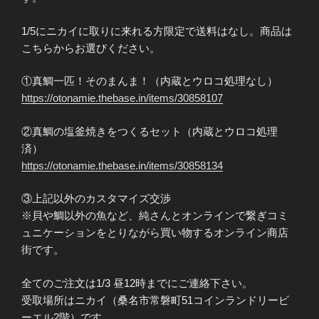
1/5にニカイに取りに来れる方限定で送料はなし。商品は
こちらからお選びください。
①真鯛一匹！そのまんま！（内蔵とウロコ処理なし）
https://otonamie.thebase.in/items/30858107
②真鯛の塩釜焼きをつくるセット（内蔵とウロコ処理
済）
https://otonamie.thebase.in/items/30858134
③上記以外のカスタマイズ交渉
※貝や鯛以外の魚など、純さんとオンラインで繋ぎコミ
ュニケーションをとりながら買い物するオンライン商店
街です。
全てのご注文は1/3 昼12時までにご連絡下さい。
受取場所はニカイ（桑名市常磐町51コインランドリービ
ーエル2階）です。