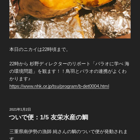
本日のニカイは22時頃まで。
22時から 杉野ディレクターのリポート「パラオに学べ 海
の環境問題」を観ます！！鳥羽とパラオの連携がよくわ
かります♪
https://www.nhk.or.jp/tsu/program/b-det0004.html
投
2021年1月2日
稿
ついで便：1/5 友栄水産の鯛
日:
三重県南伊勢の漁師 純さんの鯛のついで便が発動されま
す。