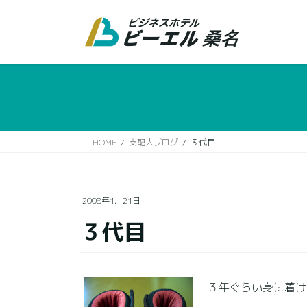
コ
ナ
ン
ビ
テ
ゲ
ン
ー
ツ
シ
に
ョ
移
ン
動
に
移
HOME
支配人ブログ
３代目
動
2008年1月21日
３代目
３年ぐらい身に着け