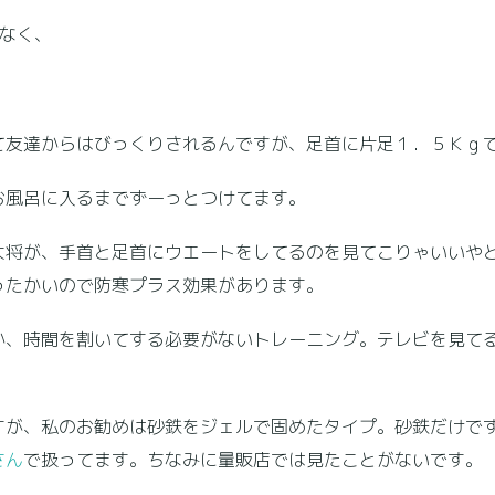
なく、
友達からはびっくりされるんですが、足首に片足１．５Ｋｇで
風呂に入るまでずーっとつけてます。
将が、手首と足首にウエートをしてるのを見てこりゃいいや
ったかいので防寒プラス効果があります。
、時間を割いてする必要がないトレーニング。テレビを見て
が、私のお勧めは砂鉄をジェルで固めたタイプ。砂鉄だけで
さん
で扱ってます
。ちなみに量販店では見たことがないです。