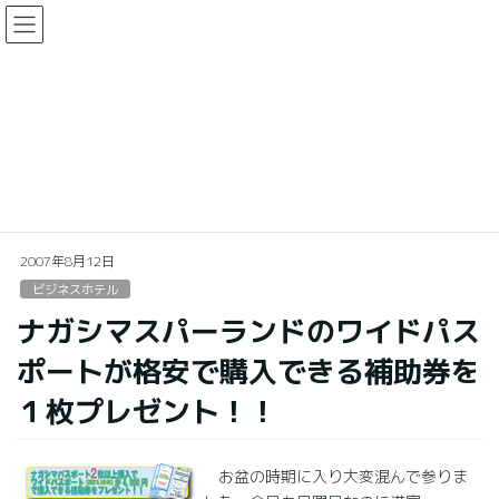
コ
ナ
ン
ビ
テ
ゲ
ン
ー
ビジネスホテル
ツ
シ
に
ョ
移
ン
HOME
支配人ブログ
ビジネスホテル
動
に
ナガシマスパーランドのワイドパスポートが格安で購入できる補助券を１枚プレ
移
ゼント！！
動
2007年8月12日
ビジネスホテル
ナガシマスパーランドのワイドパス
ポートが格安で購入できる補助券を
１枚プレゼント！！
お盆の時期に入り大変混んで参りま