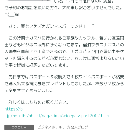
した。今日も日曜日なのに満室。
ご予約のお電話を頂いた方々、大変申し訳ございませんでした。
m(__)m
さて、夏といえばナガシマスパーランド！！？
この時期ナガスパに行かれるご家族やカップル、若いお友達同
士などもビジネス以外に多くなってます。宿泊プラスナガスパの
入場券を事前にご用意できるので、ナガスパ入り口で暑い中チケ
ットを購入するのに並ぶ必要もない、おまけに通常より安いとい
う事で皆様に好評いただいてます。
先日まではパスポート３枚購入で１枚ワイドパスポートが格安
で購入出来る補助券をプレゼントしてましたが、枚数が２枚から
に変更させてもらいました！
詳しくはこちらをご覧ください。
https://b-
l.jp/hotelbl/nhtml/nagasima/widepassport2007.htm
ビジネスホテル
、
支配人ブログ
カテゴリー