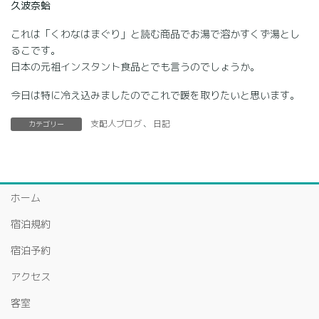
久波奈蛤
これは「くわなはまぐり」と読む商品でお湯で溶かすくず湯とし
るこです。
日本の元祖インスタント食品とでも言うのでしょうか。
今日は特に冷え込みましたのでこれで暖を取りたいと思います。
支配人ブログ
、
日記
カテゴリー
ホーム
宿泊規約
宿泊予約
アクセス
客室