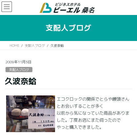
コ
ナ
ン
ビ
テ
ゲ
ン
ー
支配人ブログ
ツ
シ
に
ョ
移
ン
HOME
支配人ブログ
久波奈蛤
動
に
移
動
2009年11月3日
支配人ブログ
久波奈蛤
エコクロックの関係でとらや饅頭さん
とお会いすることが多く
以前から気になっていた商品がありま
した。丁度お店にまた伺ったので
やっと購入できました。