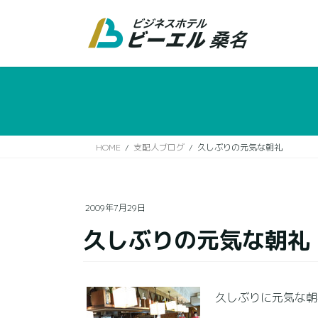
コ
ナ
ン
ビ
テ
ゲ
ン
ー
ツ
シ
に
ョ
移
ン
動
に
移
HOME
支配人ブログ
久しぶりの元気な朝礼
動
2009年7月29日
久しぶりの元気な朝礼
久しぶりに元気な朝