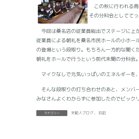
この秋に行われる商
その分科会としててっ
今回は桑名店の従業員総出でステージに上が
従業員による朝礼を桑名市民ホールの小ホー
の登場という段取り。もちろん一方的な聞く
朝礼をホールで行うという前代未聞の分科会
マイクなしで元気いっぱいのエネルギーを、
そんな段取りの打ち合わせのあと、メンバー
みなさんよくわからずに参加したのでビック
支配人ブログ
、
日記
カテゴリー