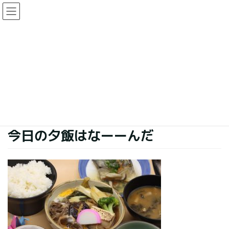
コ
ナ
ン
ビ
テ
ゲ
ン
ー
今日の夕食
ツ
シ
に
ョ
移
ン
HOME
今日の夕食
今日の夕飯はなーーんだ
動
に
移
動
2019年12月2日
今日の夕食
今日の夕飯はなーーんだ