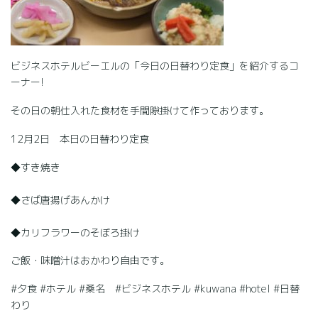
ビジネスホテルビーエルの「今日の日替わり定食」を紹介するコ
ーナー!
その日の朝仕入れた食材を手間隙掛けて作っております。
12月2日 本日の日替わり定食
◆すき焼き
◆さば唐揚げあんかけ
◆カリフラワーのそぼろ掛け
ご飯・味噌汁はおかわり自由です。
#夕食 #ホテル #桑名 #ビジネスホテル #kuwana #hotel #日替
わり