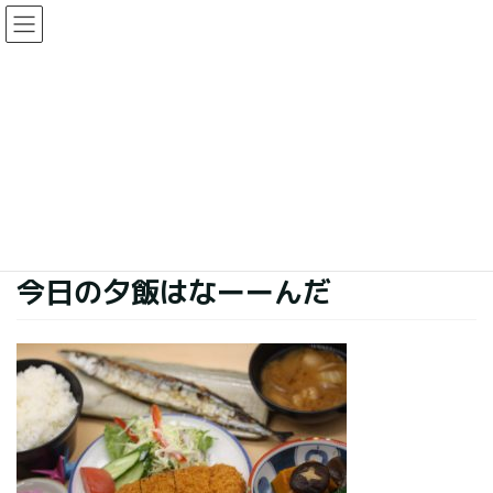
コ
ナ
ン
ビ
テ
ゲ
ン
ー
今日の夕食
ツ
シ
に
ョ
移
ン
HOME
今日の夕食
今日の夕飯はなーーんだ
動
に
移
動
2019年11月30日
今日の夕食
今日の夕飯はなーーんだ