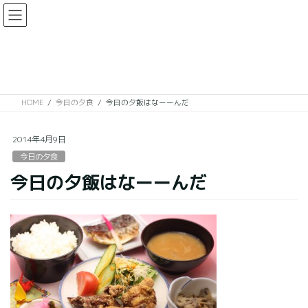
コ
ナ
ン
ビ
テ
ゲ
ン
ー
今日の夕食
ツ
シ
に
ョ
移
ン
HOME
今日の夕食
今日の夕飯はなーーんだ
動
に
移
動
2014年4月9日
今日の夕食
今日の夕飯はなーーんだ