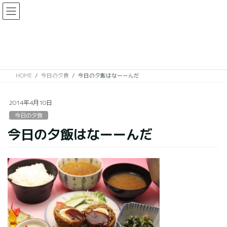
コ
ナ
ン
ビ
テ
ゲ
ン
ー
今日の夕食
ツ
シ
に
ョ
移
ン
HOME
今日の夕食
今日の夕飯はなーーんだ
動
に
移
動
2014年4月10日
今日の夕食
今日の夕飯はなーーんだ