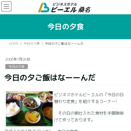
コ
ナ
ン
ビ
テ
ゲ
ン
ー
今日の夕食
ツ
シ
に
ョ
移
ン
HOME
今日の夕食
今日の夕ご飯はなーーんだ
動
に
移
動
2008年7月26日
今日の夕食
今日の夕ご飯はなーーんだ
ビジネスホテルビーエルの「今日の日
替わり定食」を紹介するコーナー!
その日の朝仕入れた食材を手間隙掛
けて作っております。