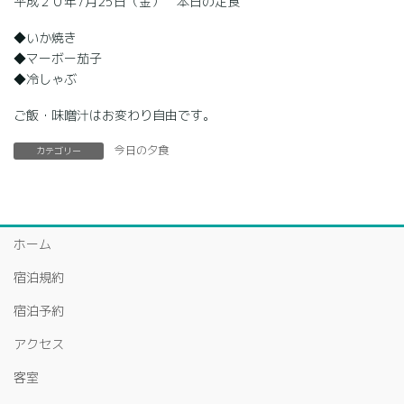
平成２０年7月25日（金） 本日の定食
◆いか焼き
◆マーボー茄子
◆冷しゃぶ
ご飯・味噌汁はお変わり自由です。
今日の夕食
カテゴリー
ホーム
宿泊規約
宿泊予約
アクセス
客室