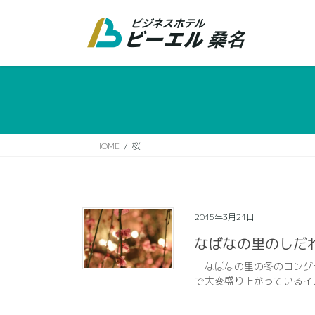
コ
ナ
ン
ビ
テ
ゲ
ン
ー
ツ
シ
に
ョ
移
ン
動
に
移
HOME
桜
動
2015年3月21日
なばなの里のしだ
なばなの里の冬のロングラ
で大変盛り上がっているイ