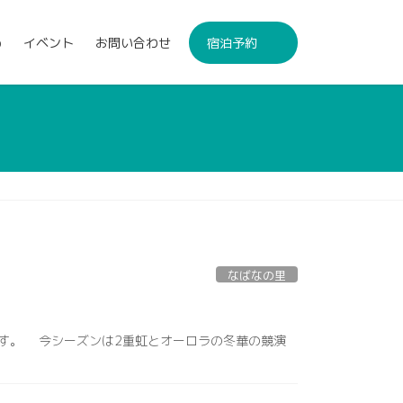
p
イベント
お問い合わせ
宿泊予約
なばなの里
す。 今シーズンは2重虹とオーロラの冬華の競演