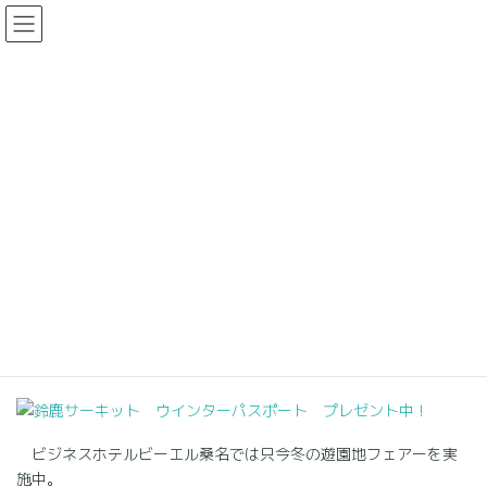
コ
ナ
ン
ビ
テ
ゲ
ン
ー
ビジネスホテル
ツ
シ
に
ョ
移
ン
HOME
支配人ブログ
ビジネスホテル
動
に
鈴鹿サーキット ウインターパスポート プレゼント中！
移
動
2013年2月19日
ビジネスホテル
鈴鹿サーキット ウインターパスポ
ート プレゼント中！
ビジネスホテルビーエル桑名では只今冬の遊園地フェアーを実
施中。