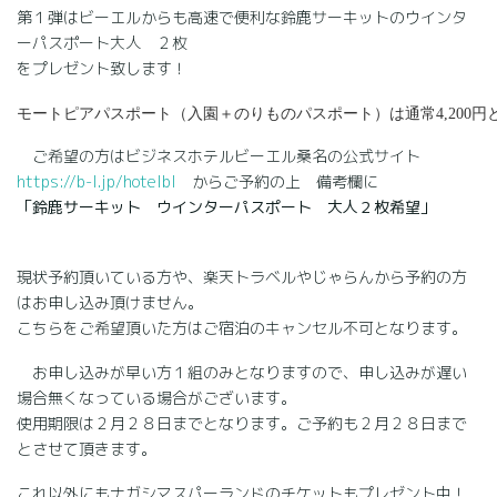
第１弾はビーエルからも高速で便利な鈴鹿サーキットのウインタ
ーパスポート大人 ２枚
をプレゼント致します！
モートピアパスポート（入園＋のりものパスポート）は通常4,200
ご希望の方はビジネスホテルビーエル桑名の公式サイト
https://b-l.jp/hotelbl
からご予約の上 備考欄に
「鈴鹿サーキット ウインターパスポート 大人２枚希望」
現状予約頂いている方や、楽天トラベルやじゃらんから予約の方
はお申し込み頂けません。
こちらをご希望頂いた方はご宿泊のキャンセル不可となります。
お申し込みが早い方１組のみとなりますので、申し込みが遅い
場合無くなっている場合がございます。
使用期限は２月２８日までとなります。ご予約も２月２８日まで
とさせて頂きます。
これ以外にもナガシマスパーランドのチケットもプレゼント中！