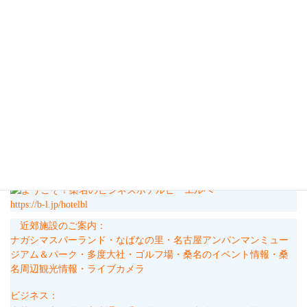
では気をつけて行ってらっしゃい！
↓ご予約はこちらからどうぞ！
★夏のナガシマスパーランド★ジャンボ海水プールと遊園地の入場チケットと朝食付きプラ
ン♪
https://b-l.jp/hotelbl/z/48
https://b-l.jp/hotelbl
近郊施設のご案内：
ナガシマスパーランド・
なばなの里・
名古屋アンパンマンミュー
ジアム＆パーク・
多度大社・
ゴルフ場・
桑名のイベント情報・
桑
名周辺観光情報・
ライブカメラ
ビジネス：