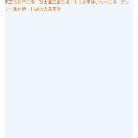
東芝四日市工場・
富士通三重工場・
トヨタ車体いなべ工場・
デン
ソー製作所・
川越火力発電所