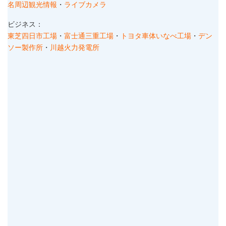
名周辺観光情報
・
ライブカメラ
ビジネス：
東芝四日市工場
・
富士通三重工場
・
トヨタ車体いなべ工場
・
デン
ソー製作所
・
川越火力発電所