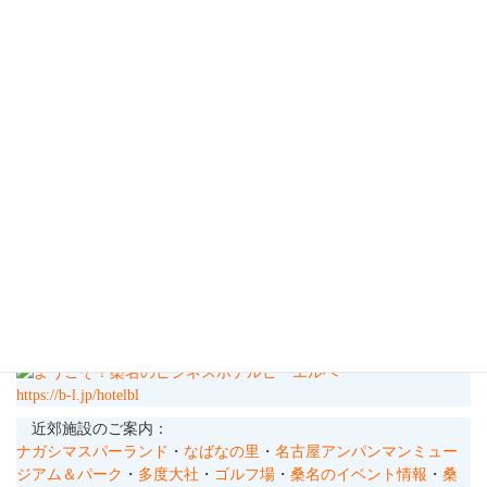
今の所は曇りですが予報では雨の一日。
先日植えた四葉のクローバーがやっと葉っぱがパッと４枚開きま
した！
うれしいですね！
ではお気をつけてお越し下さい。
https://b-l.jp/hotelbl
近郊施設のご案内：
ナガシマスパーランド
・
なばなの里
・
名古屋アンパンマンミュー
ジアム＆パーク
・
多度大社
・
ゴルフ場
・
桑名のイベント情報
・
桑