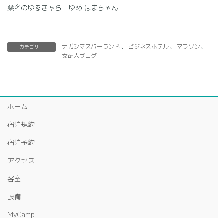
桑名のゆるきゃら ゆめ はまちゃん.
ナガシマスパーランド
、
ビジネスホテル
、
マラソン
、
カテゴリー
支配人ブログ
ホーム
宿泊規約
宿泊予約
アクセス
客室
設備
MyCamp