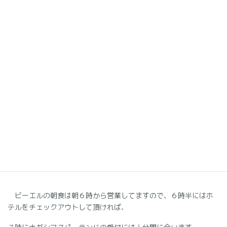
こちらの参加通知書をホテルチェ
ックイン時に拝見させて頂けると、
翌日の朝食を無料
とさせて頂きま
す！
ビーエルの朝食は納豆も食べ放題です。マラソン大会の朝には納
豆を食べるのが非常にいいそうです。
コンビニのおにぎりでチョチョイと済ますのではなく、しっかり
朝ご飯を食べて大会に臨んで下さい。
ビーエルの朝食は朝６時から営業してますので、６時半にはホ
テルをチェックアウトして頂ければ、