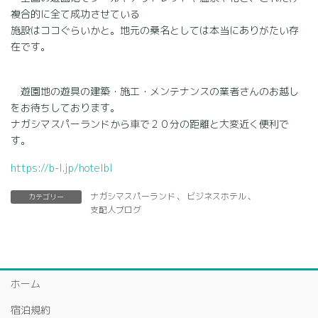
複合的に全て成功させている
施設はココぐらいかと。地元の桑名としては本当にありがたい存
在です。
遊園地の遊具の建築・施工・メンテナンスの業者さんのお越し
をお待ちしております。
ナガシマスパーランドから車で２０分の距離と大変近く便利で
す。
https://b-l.jp/hotelbl
ナガシマスパーランド
、
ビジネスホテル
、
カテゴリー
支配人ブログ
ホーム
宿泊規約