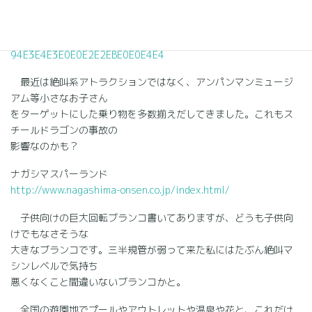
http://www.nikkei.com/news/local/article/g=96958A9C9381
9496E3EBE2E0E68DE3EBE3E0E0E2E3E39EEBE3E2E2E2;n=96
94E3E4E3E0E0E2E2EBE0E0E4E4
最近は絶叫系アトラクションではなく、アンパンマンミュージ
アム等小さなお子さん
をターゲットにした乗り物を多数揃えだしてきました。これもス
チールドラゴンの事故の
影響なのかも？
ナガシマスパーランド
http://www.nagashima-onsen.co.jp/index.html/
子供向けの巨大回転ブランコ書いてありますが、どうも子供向
けでもなさそうな
大きなブランコです。三半規管が弱って来た私にはたぶん絶叫マ
シンレベルで気持ち
悪くなくこと間違いないブランコかと。
全国の遊園地でプールやアウトレットや温泉や花と、これだけ