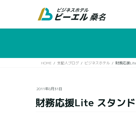
コ
ナ
ン
ビ
テ
ゲ
ン
ー
ツ
シ
に
ョ
移
ン
動
に
移
HOME
支配人ブログ
ビジネスホテル
財務応援Li
動
2011年8月31日
財務応援Lite スタン