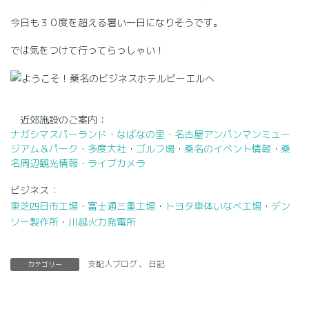
今日も３０度を超える暑い一日になりそうです。
では気をつけて行ってらっしゃい！
近郊施設のご案内：
ナガシマスパーランド
・
なばなの里
・
名古屋アンパンマンミュー
ジアム＆パーク
・
多度大社
・
ゴルフ場
・
桑名のイベント情報
・
桑
名周辺観光情報
・
ライブカメラ
ビジネス：
東芝四日市工場
・
富士通三重工場
・
トヨタ車体いなべ工場
・
デン
ソー製作所
・
川越火力発電所
支配人ブログ
、
日記
カテゴリー