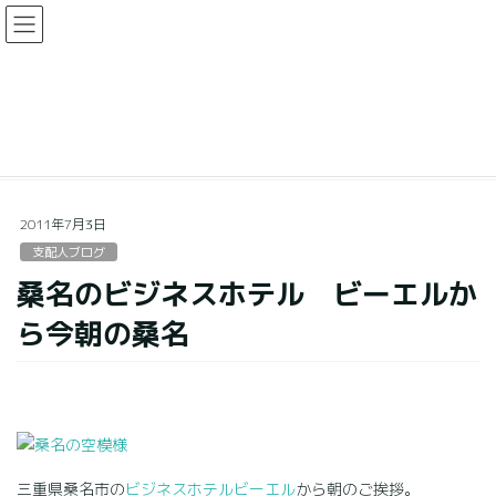
コ
ナ
ン
ビ
テ
ゲ
ン
ー
支配人ブログ
ツ
シ
に
ョ
移
ン
HOME
支配人ブログ
桑名のビジネスホテル ビーエルから今朝の桑名
動
に
移
動
2011年7月3日
支配人ブログ
桑名のビジネスホテル ビーエルか
ら今朝の桑名
三重県桑名市の
ビジネスホテルビーエル
から朝のご挨拶。