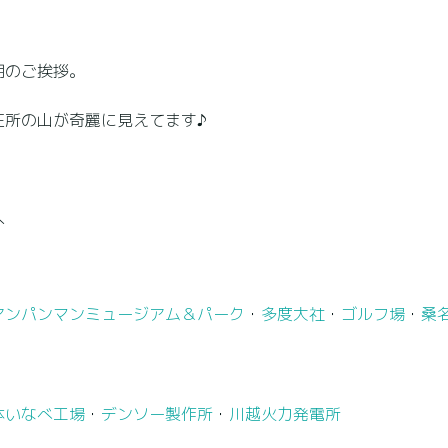
朝のご挨拶。
在所の山が奇麗に見えてます♪
アンパンマンミュージアム＆パーク
・
多度大社
・
ゴルフ場
・
桑
体いなべ工場
・
デンソー製作所
・
川越火力発電所