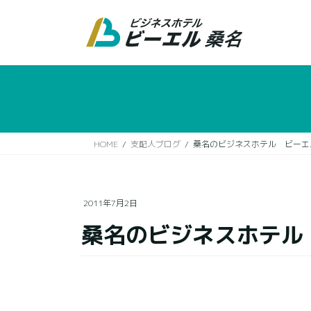
コ
ナ
ン
ビ
テ
ゲ
ン
ー
ツ
シ
に
ョ
移
ン
動
に
移
HOME
支配人ブログ
桑名のビジネスホテル ビーエ
動
2011年7月2日
桑名のビジネスホテル