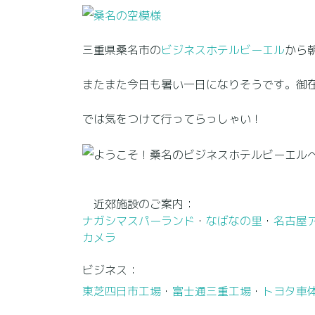
三重県桑名市の
ビジネスホテルビーエル
から
またまた今日も暑い一日になりそうです。御
では気をつけて行ってらっしゃい！
近郊施設のご案内：
ナガシマスパーランド
・
なばなの里
・
名古屋
カメラ
ビジネス：
東芝四日市工場
・
富士通三重工場
・
トヨタ車