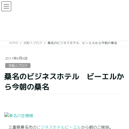
コ
ナ
ン
ビ
テ
ゲ
ン
ー
支配人ブログ
ツ
シ
に
ョ
移
ン
HOME
支配人ブログ
桑名のビジネスホテル ビーエルから今朝の桑名
動
に
移
動
2011年6月9日
支配人ブログ
桑名のビジネスホテル ビーエルか
ら今朝の桑名
三重県桑名市の
ビジネスホテルビーエル
から朝のご挨拶。