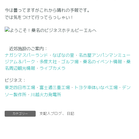
今は曇ってますがこれから晴れの予報です。
では気をつけて行ってらっしゃい！
近郊施設のご案内：
ナガシマスパーランド
・
なばなの里
・
名古屋アンパンマンミュー
ジアム＆パーク
・
多度大社
・
ゴルフ場
・
桑名のイベント情報
・
桑
名周辺観光情報
・
ライブカメラ
ビジネス：
東芝四日市工場
・
富士通三重工場
・
トヨタ車体いなべ工場
・
デン
ソー製作所
・
川越火力発電所
支配人ブログ
、
日記
カテゴリー