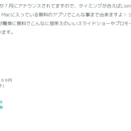
期が７月にアナウンスされてますので、タイミングが合えばLio
Macに入っている無料のアプリでこんな事まで出来ますよ！
動画が簡単に無料でこんなに見栄えのいいスライドショーやプロモ
います。
０００円
さ｣
fo
jp