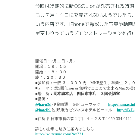
今回は時期的に新OSのLionが発売される時
もし７月１１日に発売されないようでしたら、
いう内容です。iPhoneで撮影した写真や
早変わりっていうデモンストレーションを行
開催日：7月11日（月）
開場：１８：１５
開始：１８：３０
終了 : ２０：３０
■参加費：一般 ３，０００ 円 MKB塾生、卒業生 ２，
■テーマ： 第5回｢Lion or 無料でここまで出来るMacの凄
■場 所
：岡本総本店 四日市本店 ３階会議室
■講師：
@haru3ti
伊藤晴通 ㈱ヒューマック
http://humac.in
@hotelbl
佐 野康治 ビジネスホテルビーエル
http://B-L.
■住所:四日市市鵜の森１丁目４－２８ Tel 059-354-0111
詳しいお申し込みご案内はこちら
http://twittermie.com/?p=731