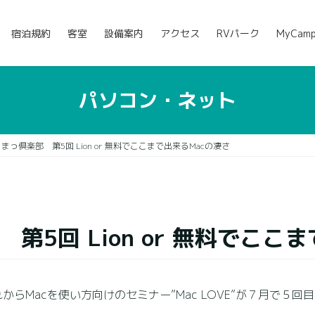
宿泊規約
客室
設備案内
アクセス
RVパーク
MyCam
パソコン・ネット
VE まっ倶楽部 第5回 Lion or 無料でここまで出来るMacの凄さ
部 第5回 Lion or 無料でこ
らMacを使い方向けのセミナー”Mac LOVE”が７月で５回