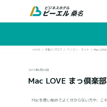
コ
ナ
ン
ビ
テ
ゲ
ン
ー
ツ
シ
に
ョ
移
ン
動
に
移
HOME
支配人ブログ
パソコン・ネット
Mac LO
動
2011年6月29日
Mac LOVE まっ倶楽
Macを使い始めてよく分からない方や、これか