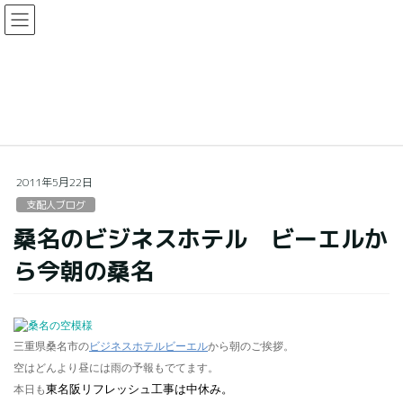
コ
ナ
ン
ビ
テ
ゲ
ン
ー
支配人ブログ
ツ
シ
に
ョ
移
ン
HOME
支配人ブログ
桑名のビジネスホテル ビーエルから今朝の桑名
動
に
移
動
2011年5月22日
支配人ブログ
桑名のビジネスホテル ビーエルか
ら今朝の桑名
三重県桑名市の
ビジネスホテルビーエル
から朝のご挨拶。
空はどんより昼には雨の予報もでてます。
東名阪リフレッシュ工事は中休み。
本日も