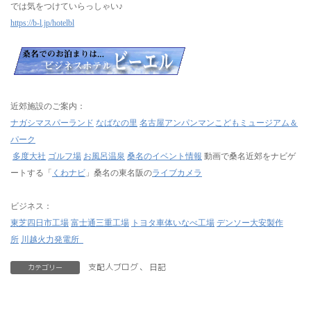
では気をつけていらっしゃい♪
https://b-l.jp/hotelbl
近郊施設のご案内：
ナガシマスパーランド
なばなの里
名古屋アンパンマンこどもミュージアム＆
パーク
多度大社
ゴルフ場
お風呂温泉
桑名のイベント情報
動画で桑名近郊をナビゲ
ートする「
くわナビ
」桑名の東名阪の
ライブカメラ
ビジネス：
東芝四日市工場
富士通三重工場
トヨタ車体いなべ工場
デンソー大安製作
所
川越火力発電所
支配人ブログ
、
日記
カテゴリー