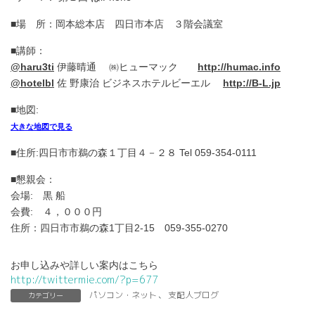
■場 所
：岡本総本店 四日市本店 ３階会議室
■講師：
@haru3ti
伊藤晴通 ㈱ヒューマック
http://humac.info
@hotelbl
佐 野康治 ビジネスホテルビーエル
http://B-L.jp
■地図:
大きな地図で見る
■住所:四日市市鵜の森１丁目４－２８ Tel 059-354-0111
■懇親会
：
会場: 黒 船
会費: ４，０００円
住所：四日市市鵜の森1丁目2-15 059-355-0270
お申し込みや詳しい案内はこちら
http://twittermie.com/?p=677
パソコン・ネット
、
支配人ブログ
カテゴリー