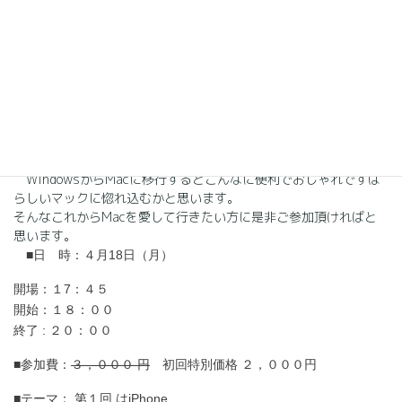
でも実際まだ十分その凄い武器を使いこなしていない方が多く、
電話の機能やメールの機能で
満足されている方も多いかと思います。そこでスマートフォンの
すばらしい使い方から便利な
アプリ等、iPhoneを使って仕事や普段の生活を便利にスマートに
過ごしていただければという
講座です。
今後iPhoneから始まりMac全般に渡って講座を開催予定してお
ります。
WindowsからMacに移行するとこんなに便利でおしゃれですば
らしいマックに惚れ込むかと思います。
そんなこれからMacを愛して行きたい方に是非ご参加頂ければと
思います。
■日 時：４月18日（月）
開場：１7：４５
開始：１８：００
終了 : ２０：００
■参加費：
３，０００ 円
初回特別価格 ２，０００円
■テーマ： 第１回 は
iPhone