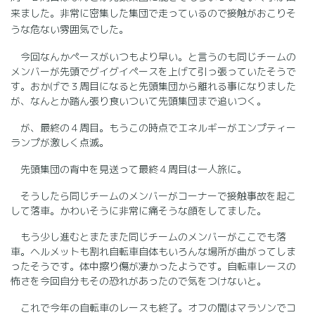
来ました。非常に密集した集団で走っているので接触がおこりそ
うな危ない雰囲気でした。
今回なんかペースがいつもより早い。と言うのも同じチームの
メンバーが先頭でグイグイペースを上げて引っ張っていたそうで
す。おかげで３周目になると先頭集団から離れる事になりました
が、なんとか踏ん張り食いついて先頭集団まで追いつく。
が、最終の４周目。もうこの時点でエネルギーがエンプティー
ランプが激しく点滅。
先頭集団の背中を見送って最終４周目は一人旅に。
そうしたら同じチームのメンバーがコーナーで接触事故を起こ
して落車。かわいそうに非常に痛そうな顔をしてました。
もう少し進むとまたまた同じチームのメンバーがここでも落
車。ヘルメットも割れ自転車自体もいろんな場所が曲がってしま
ったそうです。体中擦り傷が凄かったようです。自転車レースの
怖さを今回自分もその恐れがあったので気をつけないと。
これで今年の自転車のレースも終了。オフの間はマラソンでコ