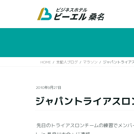
コ
ナ
ン
ビ
テ
ゲ
ン
ー
ツ
シ
に
ョ
移
ン
動
に
移
HOME
支配人ブログ
マラソン
ジャパントライアス
動
2010年9月27日
ジャパントライアスロン
先日のトライアスロンチームの練習でメンバ