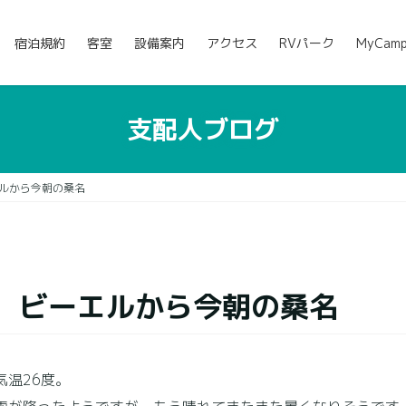
宿泊規約
客室
設備案内
アクセス
RVパーク
MyCam
支配人ブログ
ルから今朝の桑名
 ビーエルから今朝の桑名
気温26度。