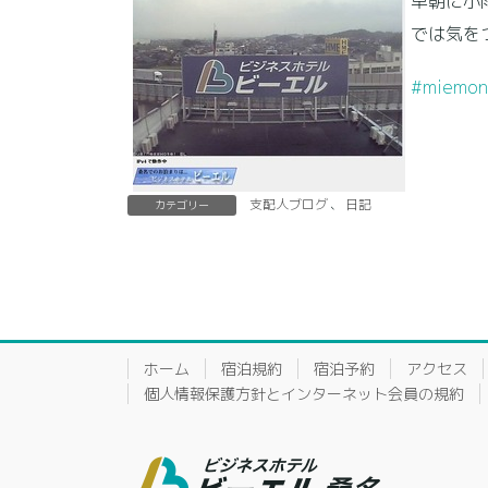
早朝に小
では気を
#miemon
支配人ブログ
、
日記
カテゴリー
ホーム
宿泊規約
宿泊予約
アクセス
個人情報保護方針とインターネット会員の規約