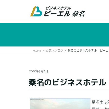
コ
ナ
ン
ビ
テ
ゲ
ン
ー
ツ
シ
に
ョ
移
ン
動
に
移
HOME
支配人ブログ
桑名のビジネスホテル ビーエ
動
2010年9月3日
桑名のビジネスホテル
桑名市は