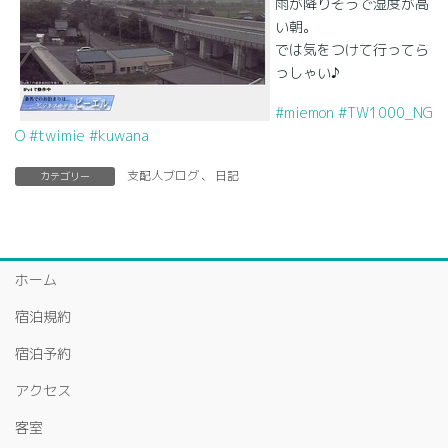
雨が降りそうで湿度が高
い朝。
では気をつけて行ってら
っしゃい♪
#miemon
#TW1000_NG
O
#twimie
#kuwana
支配人ブログ
、
日記
カテゴリー
ホーム
宿泊規約
宿泊予約
アクセス
客室