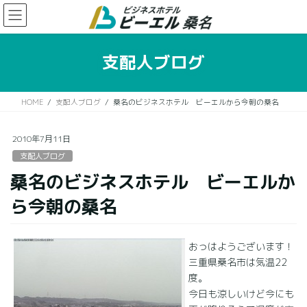
コ
ナ
ン
ビ
テ
ゲ
ン
ー
支配人ブログ
ツ
シ
に
ョ
移
ン
HOME
支配人ブログ
桑名のビジネスホテル ビーエルから今朝の桑名
動
に
移
動
2010年7月11日
支配人ブログ
桑名のビジネスホテル ビーエルか
ら今朝の桑名
おっはようございます！
三重県桑名市は気温22
度。
今日も涼しいけど今にも