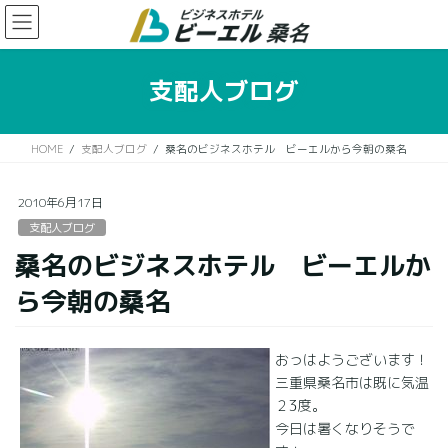
コ
ナ
ン
ビ
テ
ゲ
ン
ー
支配人ブログ
ツ
シ
に
ョ
移
ン
HOME
支配人ブログ
桑名のビジネスホテル ビーエルから今朝の桑名
動
に
移
動
2010年6月17日
支配人ブログ
桑名のビジネスホテル ビーエルか
ら今朝の桑名
おっはようございます！
三重県桑名市は既に気温
２3度。
今日は暑くなりそうで