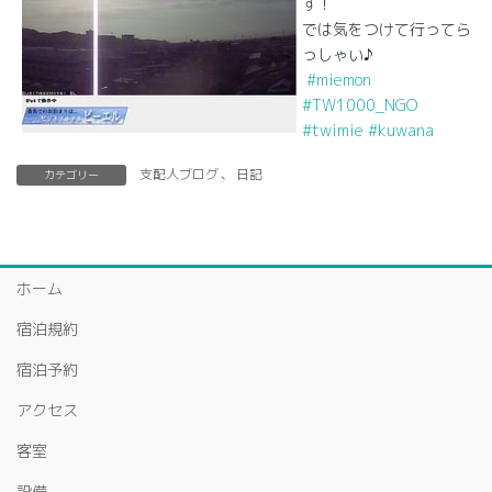
す！
では気をつけて行ってら
っしゃい♪
#miemon
#TW1000_NGO
#twimie
#kuwana
支配人ブログ
、
日記
カテゴリー
ホーム
宿泊規約
宿泊予約
アクセス
客室
設備