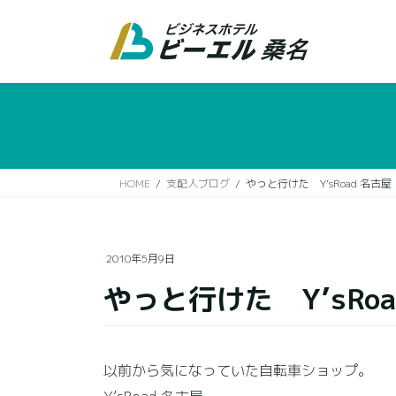
コ
ナ
ン
ビ
テ
ゲ
ン
ー
ツ
シ
に
ョ
移
ン
動
に
移
HOME
支配人ブログ
やっと行けた Y’sRoad 名古屋
動
2010年5月9日
やっと行けた Y’sRoa
以前から気になっていた自転車ショップ。