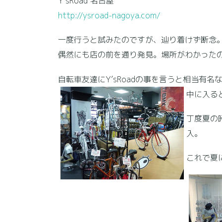
Y’sRoad 名古屋
http://ysroad-nagoya.com/
一度行うと試みたのですが、辿り着けず断念。
偶然にも店の前を通り発見。場所がわかった
自転車友達にY’sRoadの事を言うと相当有名
中に入る
丁度夏の
入。
これで夏