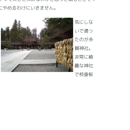
けにやめるわけにいきません。
気にしな
いで通っ
たのが多
賀神社。
非常に綺
麗な神社
で枝垂桜