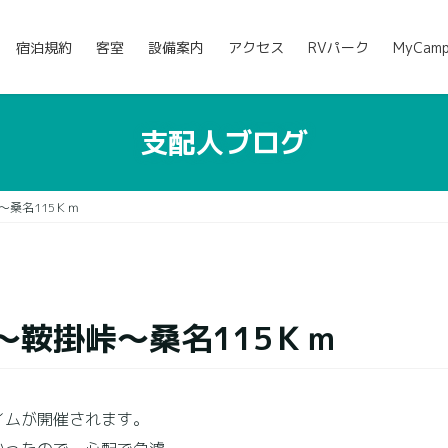
宿泊規約
客室
設備案内
アクセス
RVパーク
MyCam
支配人ブログ
桑名115Ｋｍ
～鞍掛峠～桑名115Ｋｍ
イムが開催されます。