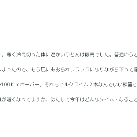
ト。寒く冷え切った体に温かいうどんは最高でした。普通のう
しまったので、もう風にあおられフラフラになりながら下って
の100Ｋｍオーバー。それもヒルクライム２本なんでいい練習
離が短くなってますが、はたして今年はどんなタイムになるこ