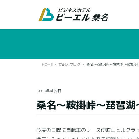
コ
ナ
ン
ビ
テ
ゲ
ン
ー
ツ
シ
に
ョ
移
ン
動
に
移
HOME
支配人ブログ
桑名～鞍掛峠～琵琶湖～鞍掛峠～
動
2010年4月9日
桑名～鞍掛峠～琵琶湖
今度の日曜に自転車のレース伊吹山ヒルクラ