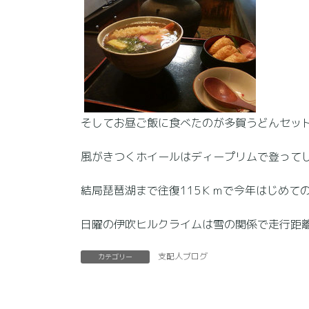
そしてお昼ご飯に食べたのが多賀うどんセッ
風がきつくホイールはディープリムで登って
結局琵琶湖まで往復115Ｋｍで今年はじめて
日曜の伊吹ヒルクライムは雪の関係で走行距
支配人ブログ
カテゴリー