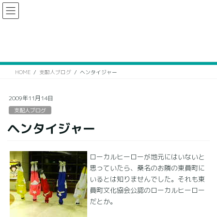
コ
ナ
ン
ビ
テ
ゲ
ン
ー
支配人ブログ
ツ
シ
に
ョ
移
ン
HOME
支配人ブログ
ヘンタイジャー
動
に
移
動
2009年11月14日
支配人ブログ
ヘンタイジャー
ローカルヒーローが地元にはいないと
思っていたら、桑名のお隣の東員町に
いるとは知りませんでした。それも東
員町文化協会公認のローカルヒーロー
だとか。