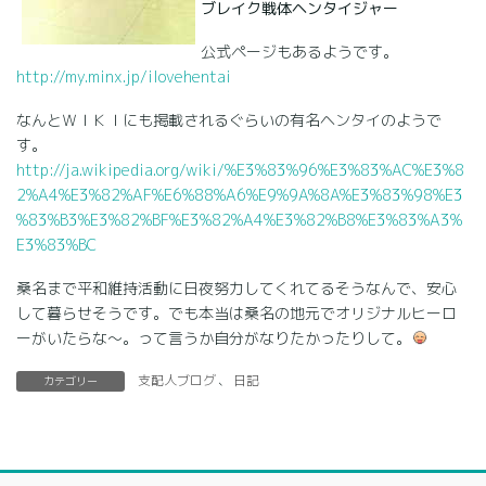
ブレイク戦体ヘンタイジャー
公式ページもあるようです。
http://my.minx.jp/ilovehentai
なんとＷＩＫＩにも掲載されるぐらいの有名ヘンタイのようで
す。
http://ja.wikipedia.org/wiki/%E3%83%96%E3%83%AC%E3%8
2%A4%E3%82%AF%E6%88%A6%E9%9A%8A%E3%83%98%E3
%83%B3%E3%82%BF%E3%82%A4%E3%82%B8%E3%83%A3%
E3%83%BC
桑名まで平和維持活動に日夜努力してくれてるそうなんで、安心
して暮らせそうです。でも本当は桑名の地元でオリジナルヒーロ
ーがいたらな～。って言うか自分がなりたかったりして。
支配人ブログ
、
日記
カテゴリー