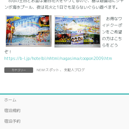
8月の土日とお盆は連日花火をやってるので、昼は遊園地にジャ
ンボ海水プール、夜は花火と1日でも足らないぐらい遊べます。
お得なワ
イドクーポ
ンをご希望
の方はこち
らをどう
ぞ！
https://b-l.jp/hotelbl/nhtml/nagasima/coopon2009.htm
NEW!スポット
、
支配人ブログ
カテゴリー
ホーム
宿泊規約
宿泊予約