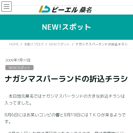
コ
ナ
ン
ビ
テ
ゲ
ン
ー
NEW!スポット
ツ
シ
に
ョ
移
ン
HOME
支配人ブログ
NEW!スポット
ナガシマスパーランドの折込チラシ
動
に
移
動
2009年7月17日
NEW!スポット
ナガシマスパーランドの折込チラシ
本日地元桑名ではナガシマスパーランドの大きな折込チラシは
入ってました。
8月6日にはお笑いコンビの響と8月19日にはＴＫＯが来るようで
す。