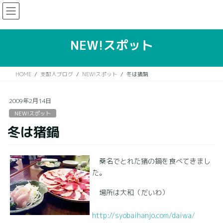
コ
ナ
ン
ビ
テ
ゲ
ン
ー
NEW!スポット
ツ
シ
に
ョ
移
ン
HOME
支配人ブログ
NEW!スポット
冬は猪鍋
動
に
移
動
2009年2月14日
NEW!スポット
冬は猪鍋
桑名でとれた猪の鍋を食べてきまし
た。
場所は大和（だいわ）
http://
syobai
hanjo.
com/da
iwa/