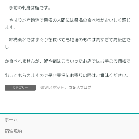
手前の刺身は鯉です。
やはり地産地消で桑名の人間には桑名の食べ物がおいしく感じ
ます。
結構桑名ではまぐりを食べても地場のものは高すぎて高級店で
し
か食べれませんが、鯉や猪はこういったお店ではお手ごろ価格で
出してもらえますので是非桑名にお寄りの際はご賞味ください。
NEW!スポット
、
支配人ブログ
カテゴリー
ホーム
宿泊規約