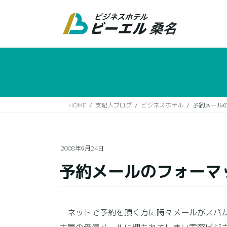
コ
ナ
ン
ビ
テ
ゲ
ン
ー
ツ
シ
に
ョ
移
ン
動
に
移
HOME
支配人ブログ
ビジネスホテル
予約メール
動
2008年9月24日
予約メールのフォーマ
ネットで予約を頂く方に時々メールがスパム