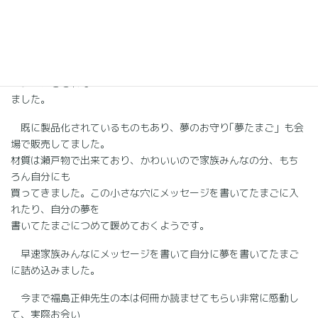
「夢のプレゼンテーション」
会場は桑名市民会館大ホール、運営は居酒屋てっぺんの社員が
行ってました。
夢を叶える塾の受講生の中から９名の方が夢についてプレゼンテ
ーションをされて
ました。
既に製品化されているものもあり、夢のお守り｢夢たまご」も会
場で販売してました。
材質は瀬戸物で出来ており、かわいいので家族みんなの分、もち
ろん自分にも
買ってきました。この小さな穴にメッセージを書いてたまごに入
れたり、自分の夢を
書いてたまごにつめて暖めておくようです。
早速家族みんなにメッセージを書いて自分に夢を書いてたまご
に詰め込みました。
今まで福島正伸先生の本は何冊か読ませてもらい非常に感動し
て、実際お会い