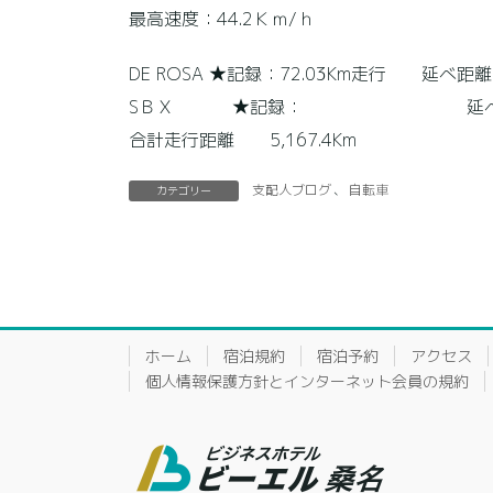
最高速度：44.2Ｋｍ/ｈ
DE ROSA ★記録：72.03Km走行 延べ距離2,
SＢＸ ★記録： 延べ距離2,2
合計走行距離 5,167.4Km
支配人ブログ
、
自転車
カテゴリー
ホーム
宿泊規約
宿泊予約
アクセス
個人情報保護方針とインターネット会員の規約