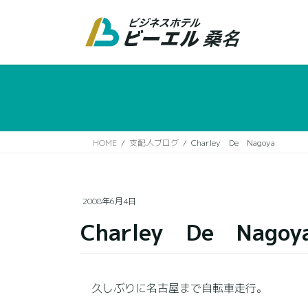
コ
ナ
ン
ビ
テ
ゲ
ン
ー
ツ
シ
に
ョ
移
ン
動
に
移
HOME
支配人ブログ
Charley De Nagoya
動
2008年6月4日
Charley De Nagoy
久しぶりに名古屋まで自転車走行。