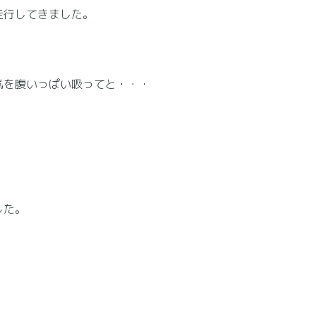
走行してきました。
気を腹いっぱい吸ってと・・・
した。