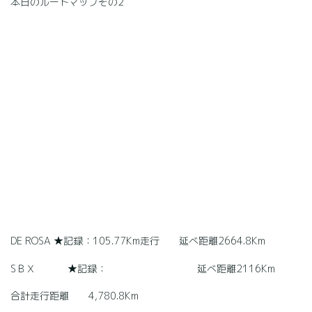
本日のルートマップその2
DE ROSA ★記録：105.77Km走行 延べ距離2664.8Km
SＢＸ ★記録： 延べ距離2116Km
合計走行距離 4,780.8Km