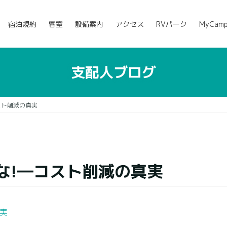
宿泊規約
客室
設備案内
アクセス
RVパーク
MyCam
支配人ブログ
スト削減の真実
な!―コスト削減の真実
実