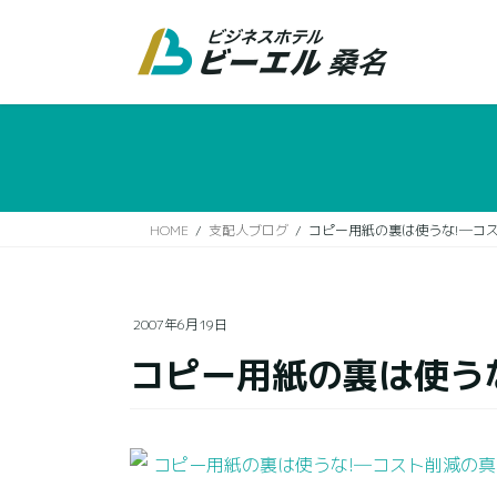
コ
ナ
ン
ビ
テ
ゲ
ン
ー
ツ
シ
に
ョ
移
ン
動
に
移
HOME
支配人ブログ
コピー用紙の裏は使うな!―コ
動
2007年6月19日
コピー用紙の裏は使う
コピー用紙の裏は使うな!―コスト削減の真