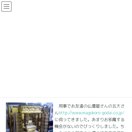
コ
ナ
ン
ビ
テ
ゲ
ン
ー
支配人ブログ
ツ
シ
に
ョ
移
ン
HOME
支配人ブログ
定価1,000萬円、リフレッシュに300萬円也！
動
に
移
動
2007年5月16日
支配人ブログ
定価1,000萬円、リフレッシュに
300萬円也！
用事でお友達の仏壇屋さんの五大さ
ん
http://www.magokoro-godai.co.jp/
に伺ってきました。あまりお邪魔する
機会がないのでびっくりしました。ち