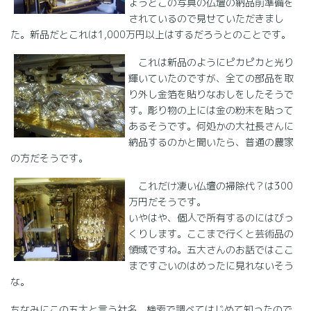
ょうどこの写真の仏壇の納品前準備を
されているので見せていただきまし
た。新品だとこれは1,000万円以上はするだろうとのことです。
これは新品のようにピカピカと光り
輝いていたのですが、全ての部品を取
り外し金箔を貼りなおしをしたそうで
す。彫り物の上には金の粉末を貼って
あるそうです。何処かの大社長さんに
納品するのかと聞いたら、普通の農家
の方だそうです。
これだけ凄い仏壇の掃除代？は300
万円だそうです。
いやはや、個人で所有するのにはびっ
くりします。ここまで行くと芸術品の
領域ですね。五大さんのお話ではここ
まですごいのはめったに見れないそう
な。
ちなみにこの五大と言う社名。検索で調べてはじめて知ったので