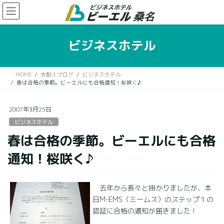
コ
ナ
ン
ビ
テ
ゲ
ン
ー
ビジネスホテル
ツ
シ
に
ョ
移
ン
HOME
支配人ブログ
ビジネスホテル
動
に
春は合格の季節。ビーエルにも合格通知！桜咲く♪
移
動
2007年3月25日
ビジネスホテル
春は合格の季節。ビーエルにも合格
通知！桜咲く♪
去年から長々と掛かりましたが、本
日M-EMS（ミームス）のステップ１の
認証に合格の通知が届きました！