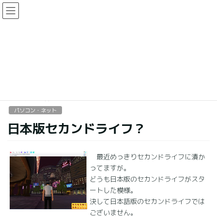
コ
ナ
ン
ビ
テ
ゲ
ン
ー
パソコン・ネット
ツ
シ
に
ョ
移
ン
HOME
支配人ブログ
パソコン・ネット
日本版セカンドライフ？
動
に
移
動
2007年3月22日
パソコン・ネット
日本版セカンドライフ？
最近めっきりセカンドライフに漬か
ってますが。
どうも日本版のセカンドライフがスタ
ートした模様。
決して日本語版のセカンドライフでは
ございません。