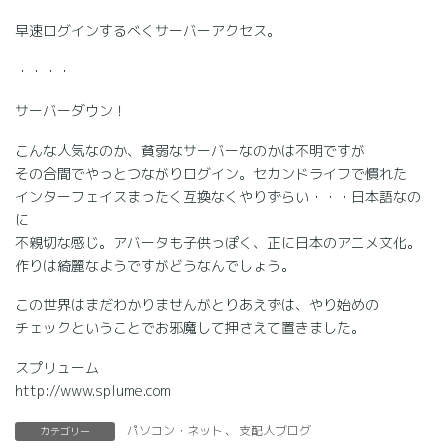
早速ログインするべくサーバーアクセス。
・・・・
サーバーダウン！
こんな人気なのか、貧弱なサーバーなのかは不明ですが
その合間でやっとつながりログイン。セカンドライフで慣れた
インターフェイスまったく互換なくやりずらい・・・日本語なの
に
不親切な感じ。アバータも子供っぽく、正に日本のアニメ文化。
作りは綺麗なようですがどうなんでしょう。
この世界はまだわかりませんがとりあえずは、やり始めの
チェックということでお邪魔して押さえて置きました。
スプリューム
http://www.splume.com
パソコン・ネット
、
支配人ブログ
カテゴリー