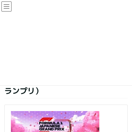
コ
ナ
ン
ビ
テ
ゲ
ン
ー
イベント
ツ
シ
に
ョ
移
ン
HOME
イベント
動
に
2024 FIA F1世界選手権シリーズ 日本グランプリレース（F1日本グランプリ）
移
動
2024 FIA F1世界選手権シリーズ
日本グランプリレース（F1日本グ
ランプリ）