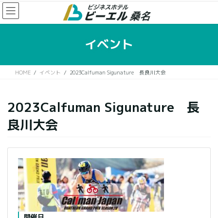
コ
ナ
ン
ビ
テ
ゲ
ン
ー
イベント
ツ
シ
に
ョ
移
ン
HOME
イベント
2023Calfuman Sigunature 長良川大会
動
に
移
動
2023Calfuman Sigunature 長
良川大会
開催日