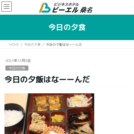
コ
ナ
ン
ビ
テ
ゲ
ン
ー
今日の夕食
ツ
シ
に
ョ
移
ン
HOME
今日の夕食
今日の夕飯はなーーんだ
動
に
移
動
2021年11月5日
今日の夕食
今日の夕飯はなーーんだ