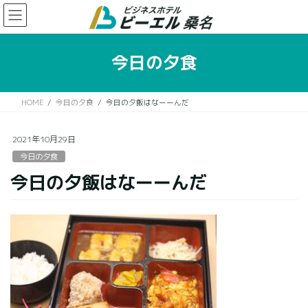
コ
ナ
ン
ビ
テ
ゲ
ン
ー
今日の夕食
ツ
シ
に
ョ
移
ン
HOME
今日の夕食
今日の夕飯はなーーんだ
動
に
移
動
2021年10月29日
今日の夕食
今日の夕飯はなーーんだ