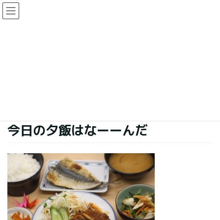
コ
ナ
ン
ビ
テ
ゲ
ン
ー
今日の夕食
ツ
シ
に
ョ
移
ン
HOME
今日の夕食
今日の夕飯はなーーんだ
動
に
移
動
2021年5月31日
今日の夕食
今日の夕飯はなーーんだ