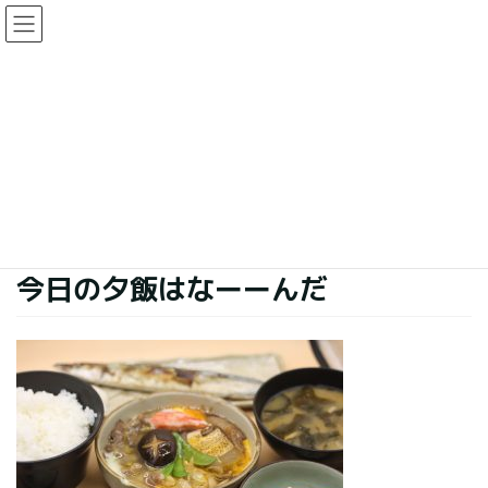
コ
ナ
ン
ビ
テ
ゲ
ン
ー
今日の夕食
ツ
シ
に
ョ
移
ン
HOME
今日の夕食
今日の夕飯はなーーんだ
動
に
移
動
2020年12月25日
今日の夕食
今日の夕飯はなーーんだ