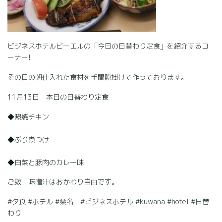
ビジネスホテルビーエルの「今日の日替わり定食」を紹介するコ
ーナー!
その日の朝仕入れた食材を手間隙掛けて作っております。
11月13日 本日の日替わり定食
◆照焼チキン
◆ぶり煮つけ
◆白菜と豚肉のカレー味
ご飯・味噌汁はおかわり自由です。
#夕食 #ホテル #桑名 #ビジネスホテル #kuwana #hotel #日替
わり