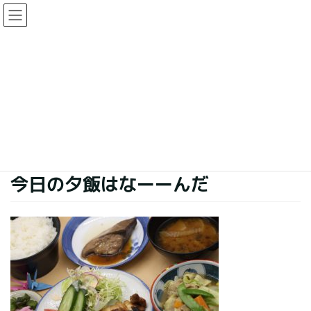
コ
ナ
ン
ビ
テ
ゲ
ン
ー
今日の夕食
ツ
シ
に
ョ
移
ン
HOME
今日の夕食
今日の夕飯はなーーんだ
動
に
移
動
2019年11月13日
今日の夕食
今日の夕飯はなーーんだ